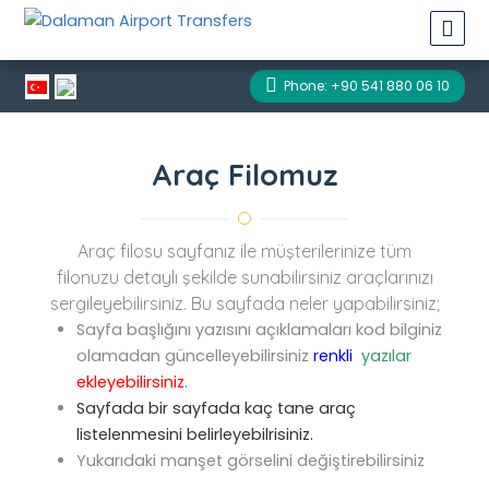
Phone: +90 541 880 06 10
Araç Filomuz
Araç filosu sayfanız ile müşterilerinize tüm
filonuzu detaylı şekilde sunabilirsiniz araçlarınızı
sergileyebilirsiniz. Bu sayfada neler yapabilirsiniz;
Sayfa başlığını yazısını açıklamaları kod bilginiz
olamadan güncelleyebilirsiniz
renkli
yazılar
ekleyebilirsiniz
.
Sayfada bir sayfada kaç tane araç
listelenmesini belirleyebilrisiniz.
Yukarıdaki manşet görselini değiştirebilirsiniz